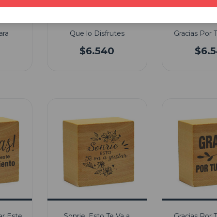
ara
Que lo Disfrutes
Gracias Por
$6.540
$6.
ar Este
Sonrie, Esto Te Va a
Gracias Por