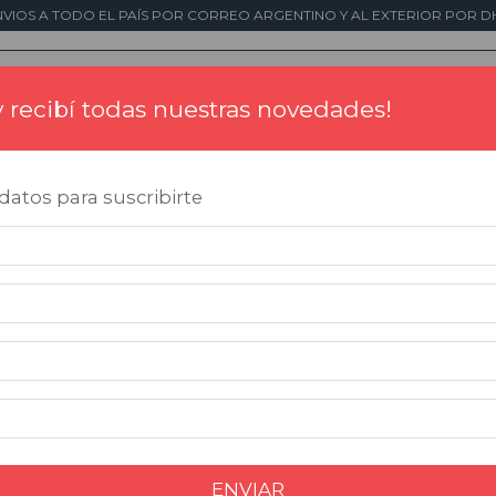
NVIOS A TODO EL PAÍS POR CORREO ARGENTINO Y AL EXTERIOR POR DH
 y recibí todas nuestras novedades!
Tintas
Placas Conmemorativas
Impresió
atos para suscribirte
ENVIAR