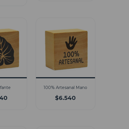
efante
100% Artesanal Mano
540
$6.540