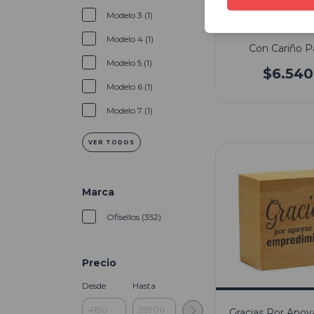
Modelo 3 (1)
Modelo 4 (1)
Con Cariño P
Modelo 5 (1)
$6.540
Modelo 6 (1)
Modelo 7 (1)
VER TODOS
Marca
Ofisellos (352)
Precio
Desde
Hasta
Gracias Por Apoy