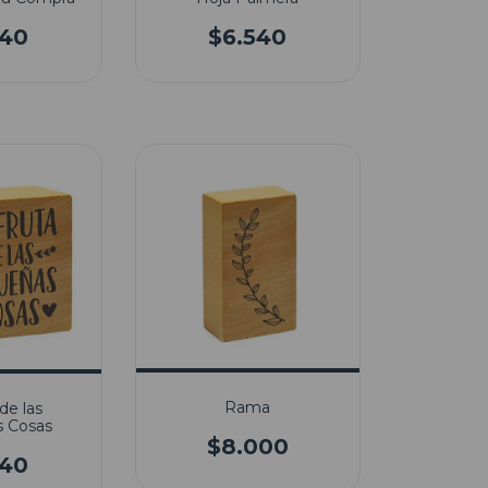
540
$6.540
Rama
de las
 Cosas
$8.000
540