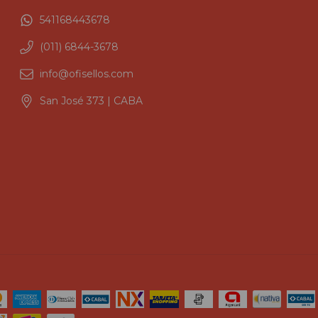
541168443678
(011) 6844-3678
info@ofisellos.com
San José 373 | CABA