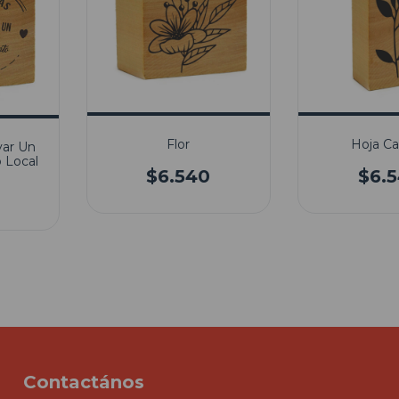
Flor
Hoja Ca
yar Un
 Local
$6.540
$6.
Contactános