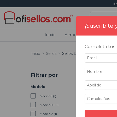
E
¡Suscribite
Inicio
Almohadillas
Sellos
Completa tus d
Inicio
>
Sellos
>
Sellos Decorativos
Filtrar por
Modelo
Modelo 1 (1)
Modelo 10 (1)
Modelo 2 (1)