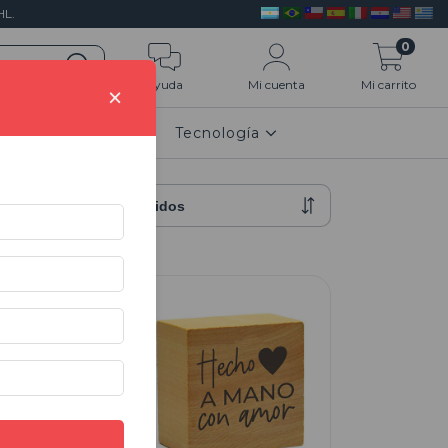
L.
0
Ayuda
Mi cuenta
Mi carrito
×
n 3D
HOGAR
Tecnología