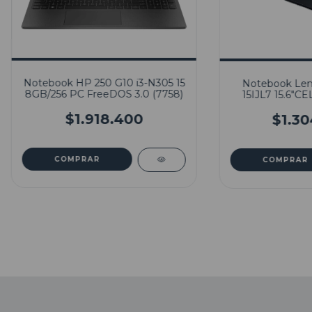
Notebook HP 250 G10 i3-N305 15
Notebook Len
8GB/256 PC FreeDOS 3.0 (7758)
15IJL7 15.6"
4GB 2933 12
$1.918.400
W11H 
$1.30