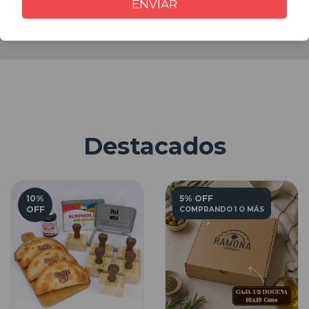
ENVIAR
Destacados
10
%
5% OFF
OFF
COMPRANDO 1 O MÁS