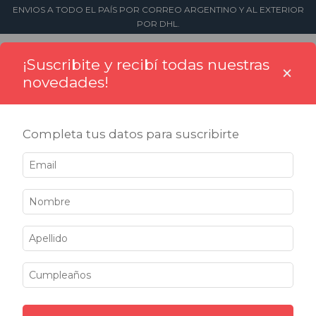
ENVIOS A TODO EL PAÍS POR CORREO ARGENTINO Y AL EXTERIOR
POR DHL.
0
¡Suscribite y recibí todas nuestras
×
novedades!
Completa tus datos para suscribirte
Envíos a todo el país
Por Correo Argentino y Expresos