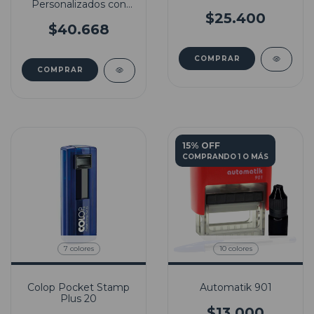
Personalizados con
Mango de Porcelana
$25.400
$40.668
COMPRAR
COMPRAR
15% OFF
COMPRANDO 1 O MÁS
10 colores
7 colores
Automatik 901
Colop Pocket Stamp
Plus 20
$13.000