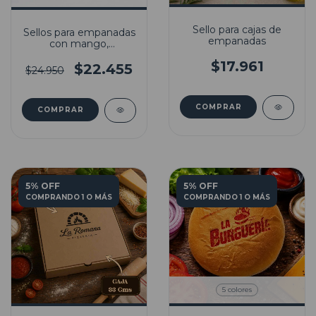
Sello para cajas de
Sellos para empanadas
empanadas
con mango,
almohadilla y tinta
$17.961
comestible
$22.455
$24.950
COMPRAR
COMPRAR
5% OFF
5% OFF
COMPRANDO 1 O MÁS
COMPRANDO 1 O MÁS
5 colores