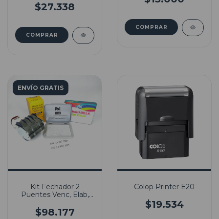
$27.338
COMPRAR
COMPRAR
ENVÍO GRATIS
Kit Fechador 2
Colop Printer E20
Puentes Venc, Elab,
Env, Lote con Tinta
$19.534
Indeleble
$98.177