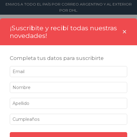
ENVIOS A TODO EL PAÍS POR CORREO ARGENTINO Y AL EXTERIOR
POR DHL.
0
¡Suscribite y recibí todas nuestras
×
novedades!
Completa tus datos para suscribirte
Inicio
>
Sellos
>
Fechadores
>
Manuales con textos
Manuales con textos
No tenemos resultados para tu búsqueda. Por favor,
intentá con otros filtros.