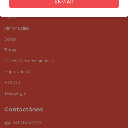
ENVIAR
Categorías
Inicio
Almohadillas
Sellos
Tintas
Placas Conmemorativas
Impresión 3D
HOGAR
Tecnología
Contactános
541168443678