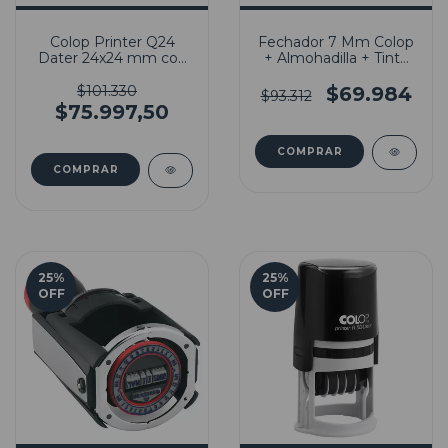
Colop Printer Q24
Fechador 7 Mm Colop
Dater 24x24 mm con
+ Almohadilla + Tinta
Goma Incluida
Indeleble
$101.330
$69.984
$93.312
$75.997,50
COMPRAR
25
%
25
%
OFF
OFF