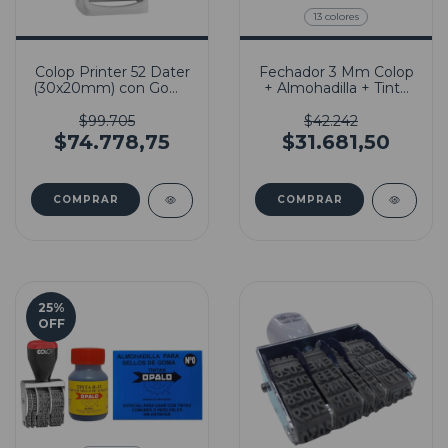
13 colores
Colop Printer 52 Dater
Fechador 3 Mm Colop
(30x20mm) con Goma
+ Almohadilla + Tinta
Incluida
Indeleble
$99.705
$42.242
$74.778,75
$31.681,50
COMPRAR
25
%
OFF