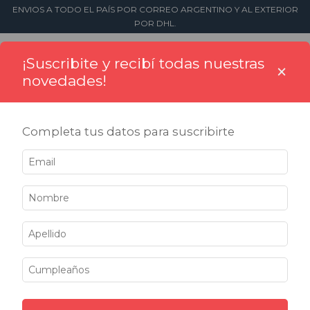
ENVIOS A TODO EL PAÍS POR CORREO ARGENTINO Y AL EXTERIOR
POR DHL.
0
¡Suscribite y recibí todas nuestras
×
novedades!
Completa tus datos para suscribirte
Inicio
>
Sellos
>
Fechadores
Fechadores
Filtrar
25
%
25
%
OFF
OFF