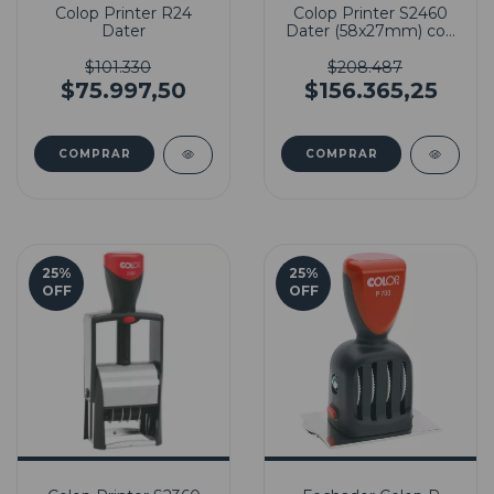
Colop Printer R24
Colop Printer S2460
Dater
Dater (58x27mm) con
Goma Incluida
$101.330
$208.487
$75.997,50
$156.365,25
25
%
25
%
OFF
OFF