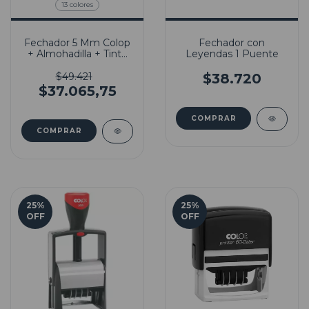
13 colores
Fechador 5 Mm Colop
Fechador con
+ Almohadilla + Tinta
Leyendas 1 Puente
Indeleble
$49.421
$38.720
$37.065,75
COMPRAR
25
%
25
%
OFF
OFF