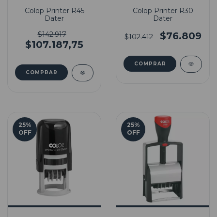
Colop Printer R45
Colop Printer R30
Dater
Dater
$142.917
$76.809
$102.412
$107.187,75
25
%
25
%
OFF
OFF