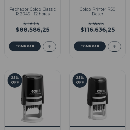
Fechador Colop Classic
Colop Printer R50
R 2045 - 12 horas
Dater
$118.115
$155.515
$88.586,25
$116.636,25
25
%
25
%
OFF
OFF