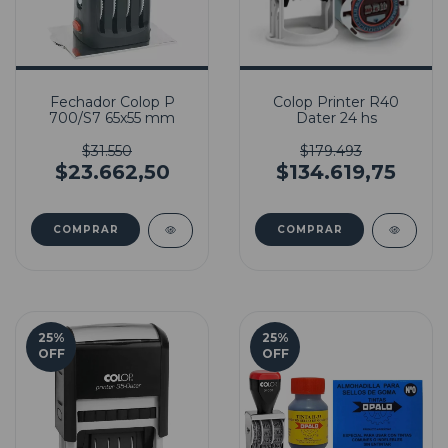
Fechador Colop P
Colop Printer R40
700/S7 65x55 mm
Dater 24 hs
$31.550
$179.493
$23.662,50
$134.619,75
25
%
25
%
OFF
OFF