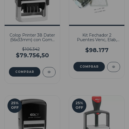
Colop Printer 38 Dater
Kit Fechador 2
(56x33mm) con Goma
Puentes Venc, Elab,
Incluida
Env, Lote con Tinta
Indeleble
$106.342
$98.177
$79.756,50
25
%
25
%
OFF
OFF