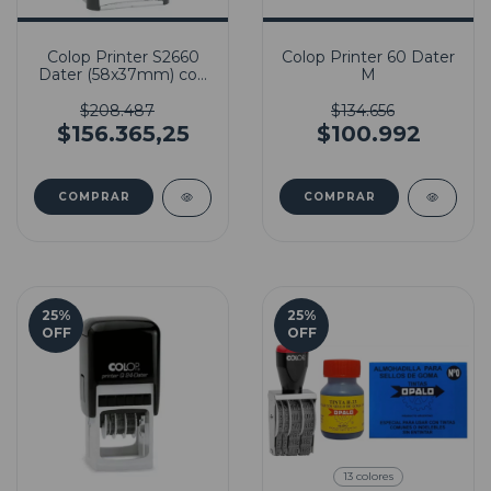
Colop Printer S2660
Colop Printer 60 Dater
Dater (58x37mm) con
M
Goma Incluida
$208.487
$134.656
$156.365,25
$100.992
25
%
25
%
OFF
OFF
13 colores