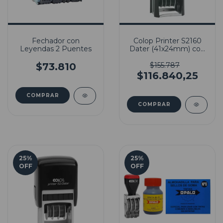
Fechador con
Colop Printer S2160
Leyendas 2 Puentes
Dater (41x24mm) con
Goma Incluida
$73.810
$155.787
$116.840,25
25
%
25
%
OFF
OFF