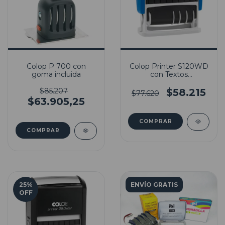
Colop P 700 con
Colop Printer S120WD
goma incluida
con Textos
Comerciales
$85.207
$58.215
$77.620
$63.905,25
25
%
ENVÍO GRATIS
OFF