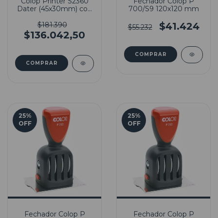
Colop Printer S2360
Fechador Colop P
Dater (45x30mm) con
700/S9 120x120 mm
Goma Incluida
$181.390
$41.424
$55.232
$136.042,50
25
%
25
%
OFF
OFF
Fechador Colop P
Fechador Colop P