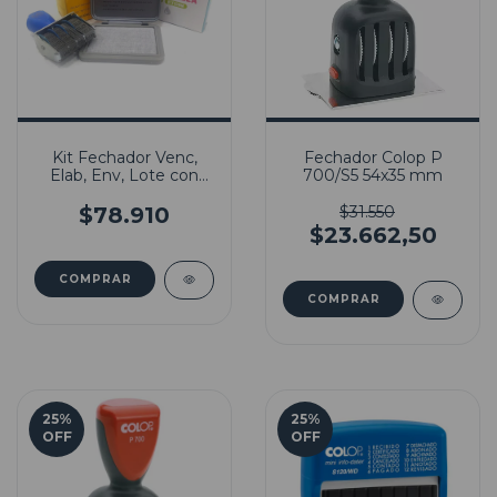
Kit Fechador Venc,
Fechador Colop P
Elab, Env, Lote con
700/S5 54x35 mm
Tinta Indeleble
$78.910
$31.550
$23.662,50
25
%
25
%
OFF
OFF