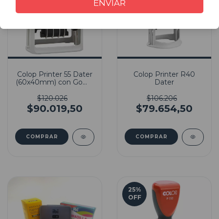
ENVIAR
Colop Printer 55 Dater
Colop Printer R40
(60x40mm) con Goma
Dater
Incluida
$120.026
$106.206
$90.019,50
$79.654,50
25
%
OFF