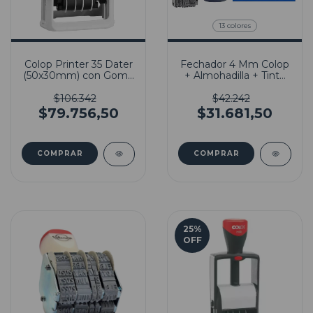
13 colores
Colop Printer 35 Dater
Fechador 4 Mm Colop
(50x30mm) con Goma
+ Almohadilla + Tinta
Incluida
Indeleble
$106.342
$42.242
$79.756,50
$31.681,50
COMPRAR
25
%
OFF