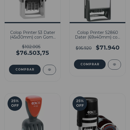
Colop Printer 53 Dater
Colop Printer S2860
(45x30mm) con Goma
Dater (69x40mm) con
Incluida
Goma Incluida
$102.005
$71.940
$95.920
$76.503,75
25
%
25
%
OFF
OFF