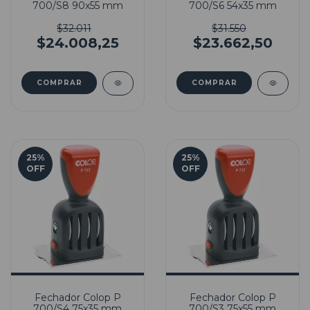
700/S8 90x55 mm
700/S6 54x35 mm
$32.011
$31.550
$24.008,25
$23.662,50
25
%
25
%
OFF
OFF
Fechador Colop P
Fechador Colop P
700/S4 75x35 mm
700/S3 75x55 mm