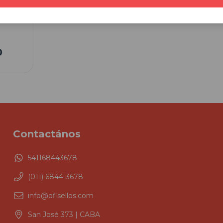
0
Contactános
541168443678
(011) 6844-3678
info@ofisellos.com
San José 373 | CABA