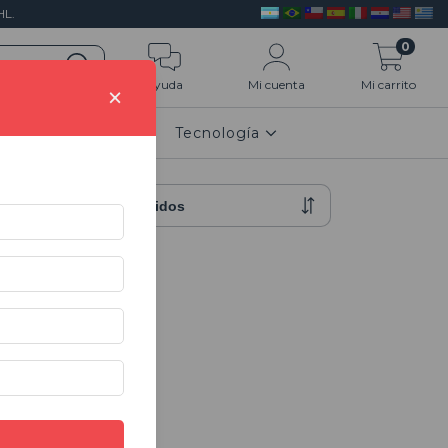
L.
0
Ayuda
Mi cuenta
Mi carrito
×
n 3D
HOGAR
Tecnología