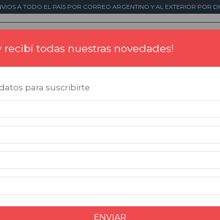
NVIOS A TODO EL PAÍS POR CORREO ARGENTINO Y AL EXTERIOR POR DH
 y recibí todas nuestras novedades!
Tintas
Placas Conmemorativas
Impresió
atos para suscribirte
ENVIAR