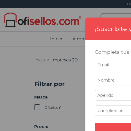
E
¡Suscribite
Inicio
Almohadillas
Sellos
Completa tus d
Inicio
>
Impresos 3D
Filtrar por
Marca
Ofisellos (1)
Precio