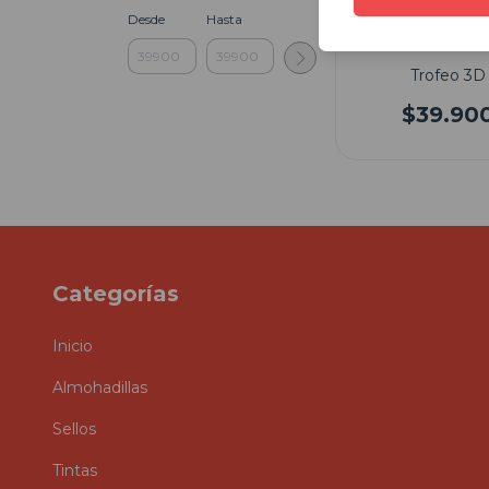
Desde
Hasta
Trofeo 3D
$39.90
Categorías
Inicio
Almohadillas
Sellos
Tintas