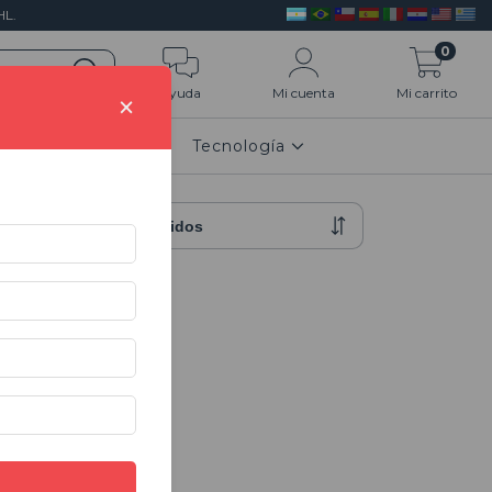
L.
0
Ayuda
Mi cuenta
Mi carrito
×
n 3D
HOGAR
Tecnología