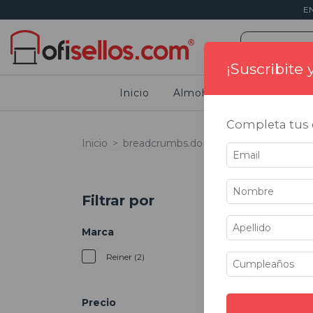
E
¡Suscribite
Inicio
Almohadillas
Sellos
Completa tus d
Inicio
>
breadcrumbs.do
>
Sellos
>
Numerado
Filtrar por
ENVÍO GRATIS
Marca
Reiner (2)
Precio