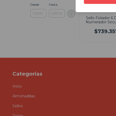
Desde
Hasta
Sello Foliador 6 
Numerador Secu
Reiner B6
$739.35
Categorías
Inicio
Almohadillas
Sellos
Tintas