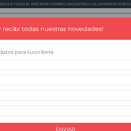
NVIOS A TODO EL PAÍS POR CORREO ARGENTINO Y AL EXTERIOR POR DH
 y recibí todas nuestras novedades!
Tintas
Placas Conmemorativas
Impresió
atos para suscribirte
res
>
Numeración automática
ENVÍO GRATIS
ENVIAR