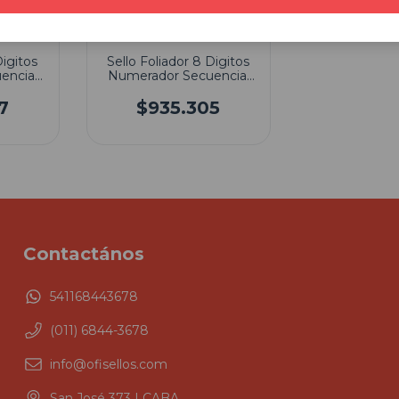
Digitos
Sello Foliador 8 Digitos
encial
Numerador Secuencial
Reiner B6
7
$935.305
Contactános
541168443678
(011) 6844-3678
info@ofisellos.com
San José 373 | CABA