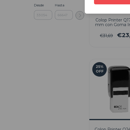
Desde
Hasta
Colop Printer Q1
mm con Goma In
€23
€31,69
25
%
OFF
Colop Printer Q2