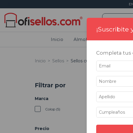
E
¡Suscribite
Inicio
Almohadillas
Sellos
Completa tus d
Inicio
>
Sellos
>
Sellos cuadrados
Filtrar por
25
%
OFF
Marca
Colop (5)
Precio