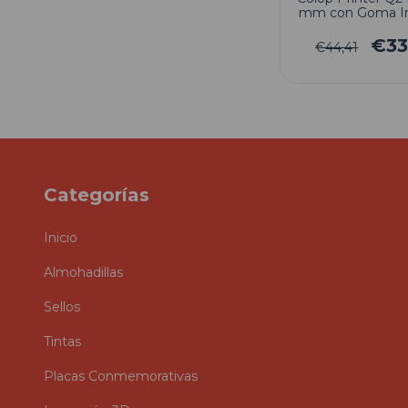
mm con Goma In
€33
€44,41
Categorías
Inicio
Almohadillas
Sellos
Tintas
Placas Conmemorativas