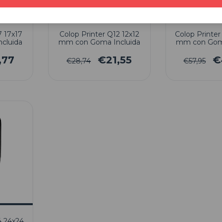
7 17x17
Colop Printer Q12 12x12
Colop Printe
cluida
mm con Goma Incluida
mm con Goma
,77
€21,55
€
€28,74
€57,95
4 24x24