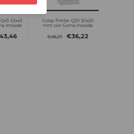
r Q43 43x43
Colop Printer Q30 30x30
 Incluida
mm con Goma Incluida
43,46
€36,22
€48,29