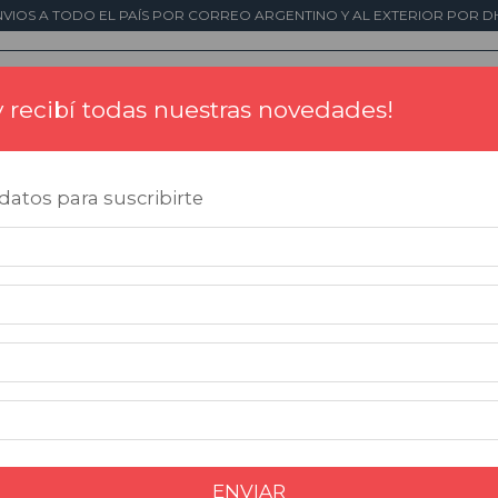
NVIOS A TODO EL PAÍS POR CORREO ARGENTINO Y AL EXTERIOR POR DH
 y recibí todas nuestras novedades!
Tintas
Placas Conmemorativas
Impresió
atos para suscribirte
25
%
25
%
OFF
OFF
ENVIAR