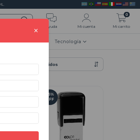
L.
0
Ayuda
Mi cuenta
Mi carrito
×
n 3D
HOGAR
Tecnología
25
%
OFF