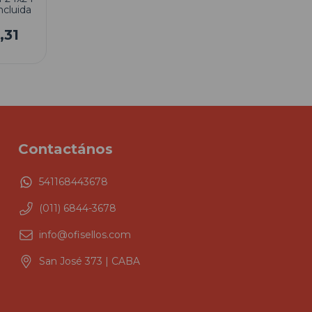
cluida
,31
Contactános
541168443678
(011) 6844-3678
info@ofisellos.com
San José 373 | CABA