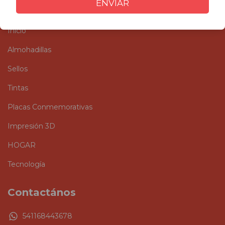
ENVIAR
Categorías
Inicio
Almohadillas
Sellos
Tintas
Placas Conmemorativas
Impresión 3D
HOGAR
Tecnología
Contactános
541168443678