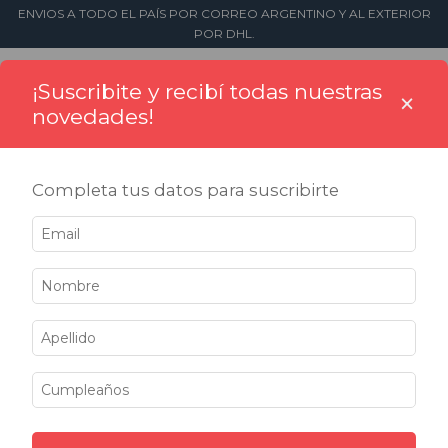
ENVIOS A TODO EL PAÍS POR CORREO ARGENTINO Y AL EXTERIOR
POR DHL.
0
¡Suscribite y recibí todas nuestras
×
novedades!
Completa tus datos para suscribirte
Inicio
>
Sellos
>
Numeradores
>
Automáticos con placa
Automáticos con placa
No tenemos resultados para tu búsqueda. Por favor,
intentá con otros filtros.