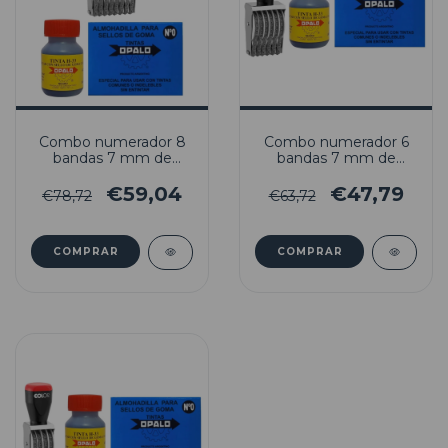
Combo numerador 8
Combo numerador 6
bandas 7 mm de
bandas 7 mm de
altura + Almohadilla +
altura + Almohadilla +
Tinta indeleble H33
Tinta indeleble H33
€59,04
€47,79
€78,72
€63,72