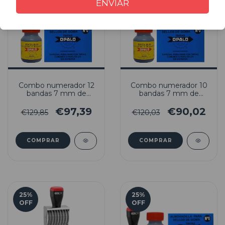
ENVIAR
Combo numerador 12
Combo numerador 10
bandas 7 mm de
bandas 7 mm de
altura + Almohadilla +
altura + Almohadilla +
Tinta indeleble H33
Tinta indeleble H33
€97,39
€90,02
€129,85
€120,03
25
%
25
%
OFF
OFF