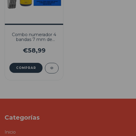
Combo numerador 4
bandas 7 mm de
altura + Almohadilla +
Tinta indeleble H33
€58,99
Categorías
Inicio