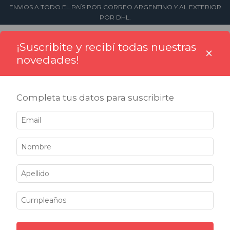
ENVIOS A TODO EL PAÍS POR CORREO ARGENTINO Y AL EXTERIOR
POR DHL.
0
¡Suscribite y recibí todas nuestras
×
novedades!
Completa tus datos para suscribirte
Inicio
>
Sellos
>
Numeradores
>
Combos numeradores
>
7mm de altura
7mm de altura
Filtrar
25
%
25
%
OFF
OFF