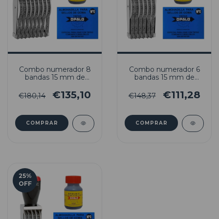
Combo numerador 8
Combo numerador 6
bandas 15 mm de
bandas 15 mm de
altura + Almohadilla +
altura + Almohadilla +
Tinta indeleble H33
Tinta indeleble H33
€135,10
€111,28
€180,14
€148,37
25
%
OFF