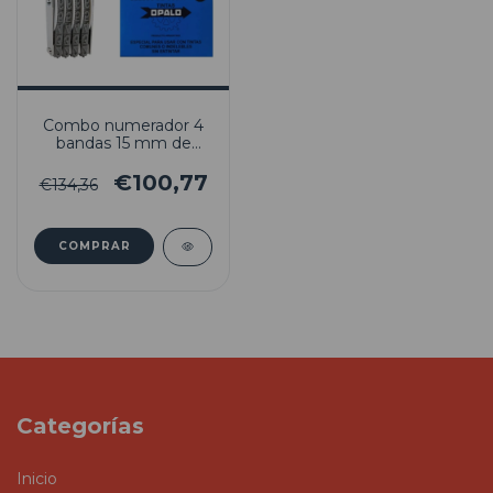
Combo numerador 4
bandas 15 mm de
altura + Almohadilla +
Tinta indeleble H33
€100,77
€134,36
Categorías
Inicio