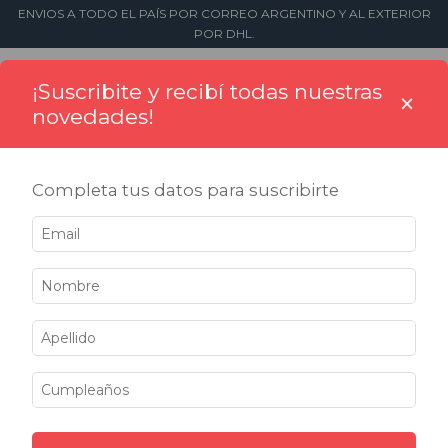
ENVIOS A TODO EL PAÍS POR CORREO ARGENTINO Y AL EXTERIOR
POR DHL.
0
¡Suscribite y recibí todas nuestras
×
novedades!
Completa tus datos para suscribirte
Inicio
>
Sellos
>
Numeradores
>
Combos numeradores
>
15mm de altura
15mm de altura
Filtrar
25
%
25
%
OFF
OFF