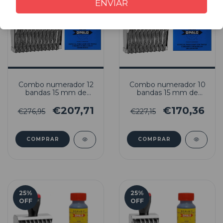
ENVIAR
Combo numerador 12
Combo numerador 10
bandas 15 mm de
bandas 15 mm de
altura + Almohadilla +
altura + Almohadilla +
Tinta indeleble H33
Tinta indeleble H33
€207,71
€170,36
€276,95
€227,15
25
%
25
%
OFF
OFF