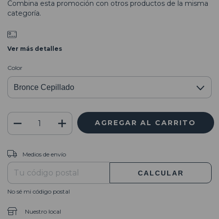
Combina esta promoción con otros productos de la misma
categoría.
Ver más detalles
Color
CAMBIAR CP
Entregas para el CP:
Medios de envío
CALCULAR
No sé mi código postal
Nuestro local