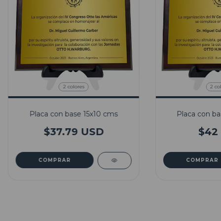
2 colores
2 co
Placa con base 15x10 cms
Placa con ba
$37.79 USD
$42
COMPRAR
COMPRAR