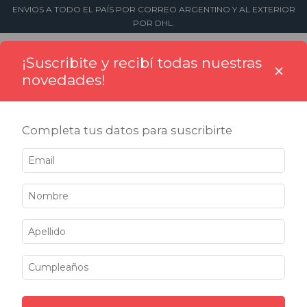
ENVIOS A TODO EL PAÍS POR CORREO ARGENTINO Y AL EXTERIOR
POR DHL.
0
¡Suscribite y recibí todas nuestras
×
novedades!
Completa tus datos para suscribirte
10% OFF
COMPRANDO 1 O MÁS