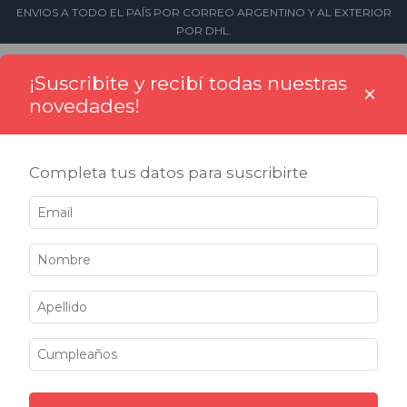
ENVIOS A TODO EL PAÍS POR CORREO ARGENTINO Y AL EXTERIOR
POR DHL.
0
¡Suscribite y recibí todas nuestras
×
novedades!
Completa tus datos para suscribirte
Inicio
>
Tintas
>
Tintas de Seguridad
Tintas de Seguridad
Filtrar