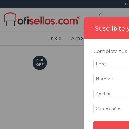
E
¡Suscribite
Inicio
Almohadillas
Sellos
Completa tus d
25
%
OFF