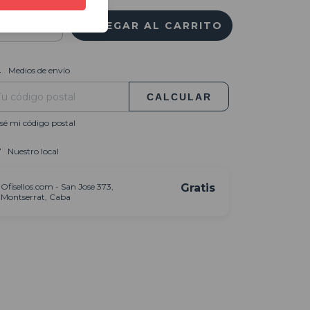
CAMBIAR CP
regas para el CP:
Medios de envío
CALCULAR
sé mi código postal
Nuestro local
Ofisellos.com - San Jose 373,
Gratis
Montserrat, Caba