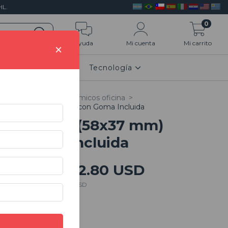
L.
0
Ayuda
Mi cuenta
Mi carrito
×
n 3D
HOGAR
Tecnología
cio
>
Sellos
>
Ergonómicos oficina
>
lop 3600 (58x37 mm) con Goma Incluida
olop 3600 (58x37 mm)
on Goma Incluida
$102.80 USD
137.07 USD
cio sin impuestos
$84.96 USD
r más detalles