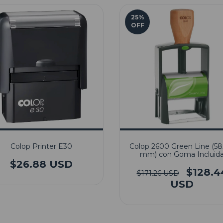
25
%
OFF
Colop Printer E30
Colop 2600 Green Line (5
mm) con Goma Incluid
$26.88 USD
$128.4
$171.26 USD
USD