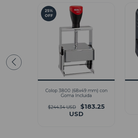
25
%
OFF
55mm) con
Colop 3800 (68x49 mm) con
da
Goma Incluida
81.96
$183.25
$244.34 USD
USD