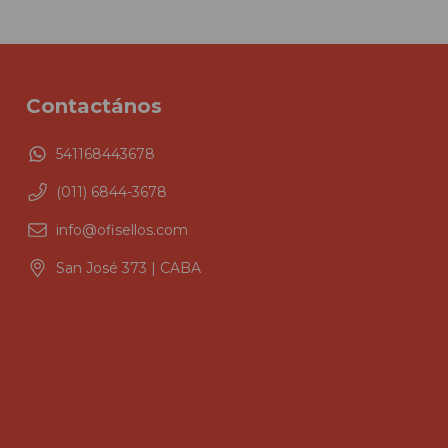
Contactános
541168443678
(011) 6844-3678
info@ofisellos.com
San José 373 | CABA