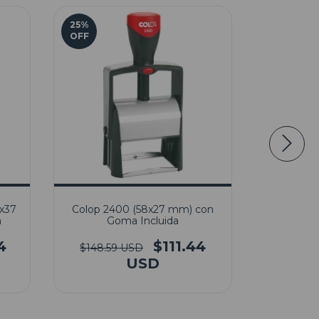
25
%
25
%
OFF
OFF
8x37
Colop 2400 (58x27 mm) con
Colop 23
a
Goma Incluida
G
4
$111.44
$148.59 USD
$139.03
USD