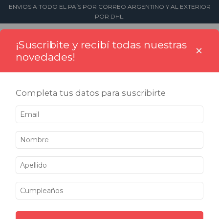
ENVIOS A TODO EL PAÍS POR CORREO ARGENTINO Y AL EXTERIOR
POR DHL.
0
¡Suscribite y recibí todas nuestras
×
novedades!
Completa tus datos para suscribirte
Inicio
>
Sellos
>
Pinzas Sellos en Seco
Pinzas Sellos en Seco
Filtrar
10
%
10
%
OFF
OFF