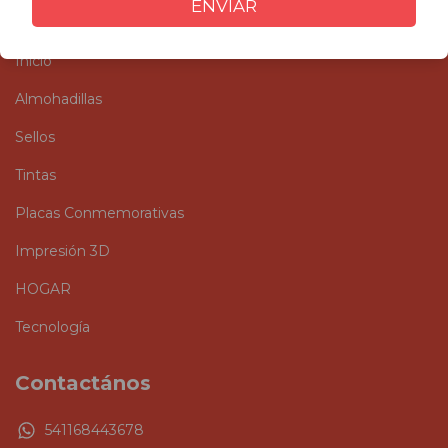
ENVIAR
Categorías
Inicio
Almohadillas
Sellos
Tintas
Placas Conmemorativas
Impresión 3D
HOGAR
Tecnología
Contactános
541168443678