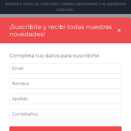
ENVIOS A TODO EL PAÍS POR CORREO ARGENTINO Y AL EXTERIOR
POR DHL.
0
¡Suscribite y recibí todas nuestras
×
novedades!
Completa tus datos para suscribirte
Inicio
>
Artículos de Oficina
>
Escritura
Escritura
No tenemos resultados para tu búsqueda. Por favor,
intentá con otros filtros.